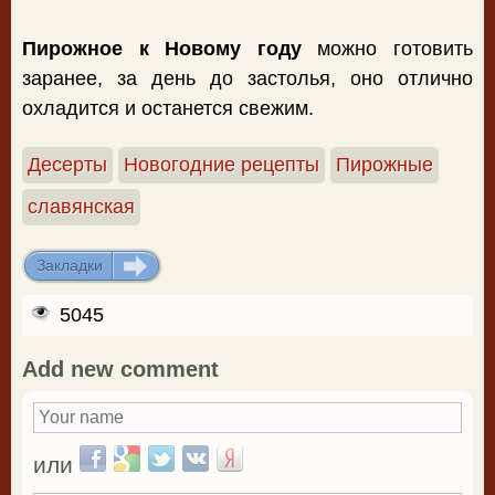
Пирожное к Новому году
можно готовить
заранее, за день до застолья, оно отлично
охладится и останется свежим.
Десерты
Новогодние рецепты
Пирожные
славянская
Закладки
ДОБАВИТЬ
5045
Add new comment
Your name
*
Login with Facebook
Login with Google
Login with Twitter
Login with VKontakte
Login with Yandex
или