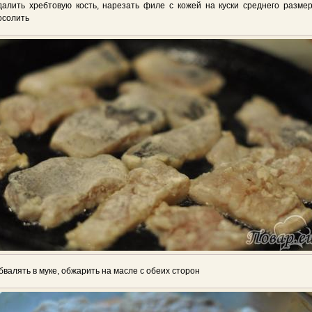
далить хребтовую кость, нарезать филе с кожей на куски среднего размер
осолить
бвалять в муке, обжарить на масле с обеих сторон