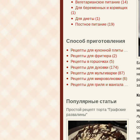
Вегетарианское питание (14)
Для беременных и кормящих
(1)
Для диеты (1)
Постное питание (19)
Способ приготовления
Рецепты для кухонной плиты (297)
Рецепты для фритюра (2)
Рецепты в горшочках (5)
Б
Рецепты для духовки (174)
н
Рецепты для мультиварки (87)
н
Рецепты для микроволновки (6)
р
Рецепты для гриля и мангала (7)
з
К
Популярные статьи
щ
Простой рецепт торта "Графские
м
развалины"
л
с
с
п
м