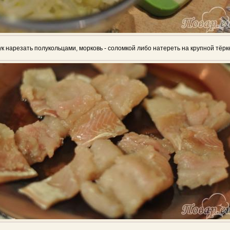
ук нарезать полукольцами, морковь - соломкой либо натереть на крупной тёрк