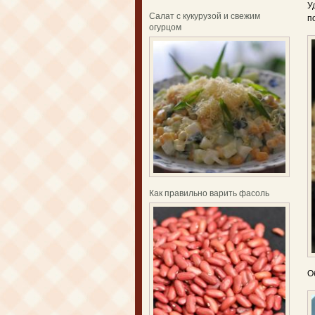
У
Салат с кукурузой и свежим
п
огурцом
Как правильно варить фасоль
О