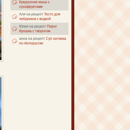
Кукурузная каша с
сухофруктами
Аля
на рецепт
Тесто для
чебуреков с водкой
Юлия
на рецепт
Пирог
Крошка с творогом
анна
на рецепт
Суп затирка
по-белорусски