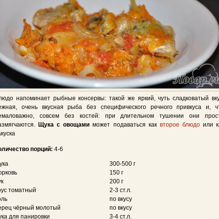
людо напоминает рыбные консервы: такой же яркий, чуть сладковатый вку
ежная, очень вкусная рыба без специфического речного привкуса и, ч
емаловажно, совсем без костей: при длительном тушении они прос
азмягчаются.
Щука с овощами
может подаваться как
второе блюдо
или к
акуска
оличество порций:
4-6
ука
300-500 г
орковь
150 г
ук
200 г
оус томатный
2-3 ст.л.
оль
по вкусу
ерец чёрный молотый
по вкусу
ука для панировки
3-4 ст.л.