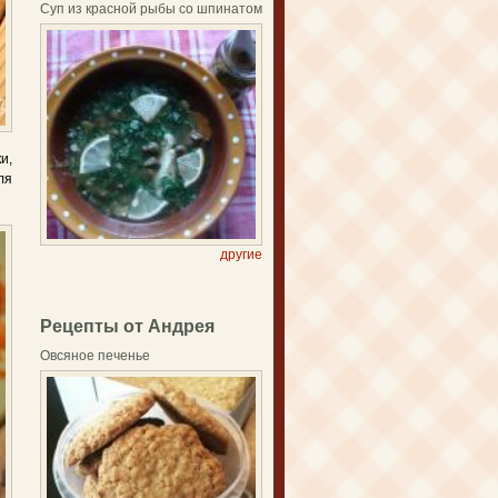
Суп из красной рыбы со шпинатом
и,
ля
другие
Рецепты от Андрея
Овсяное печенье