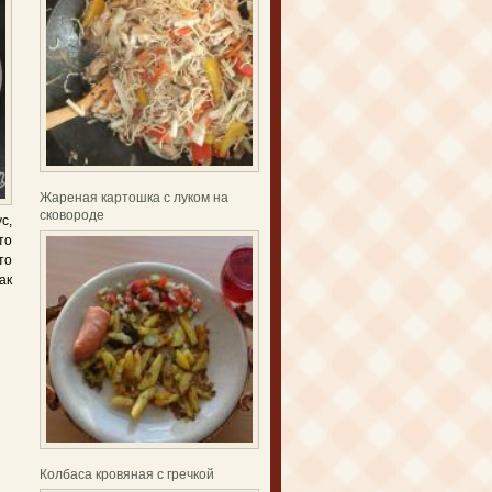
Жареная картошка с луком на
сковороде
с,
то
то
ак
Колбаса кровяная с гречкой