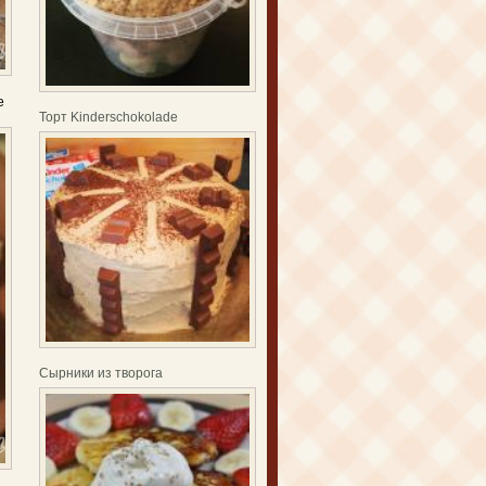
е
Торт Kinderschokolade
Сырники из творога