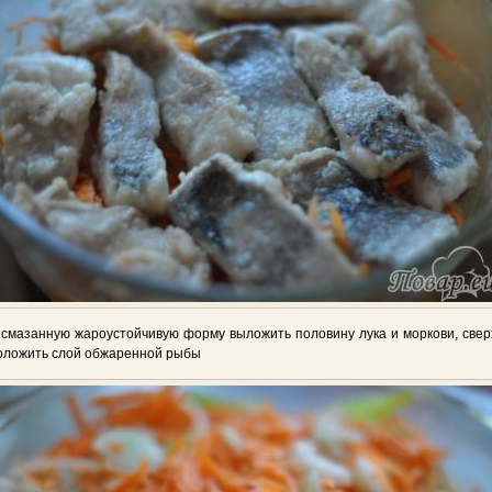
 смазанную жароустойчивую форму выложить половину лука и моркови, свер
оложить слой обжаренной рыбы