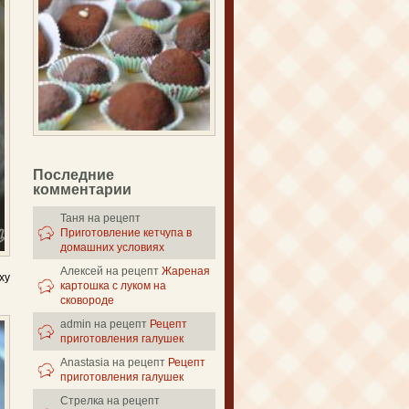
Последние
комментарии
Таня
на рецепт
Приготовление кетчупа в
домашних условиях
Алексей
на рецепт
Жареная
ху
картошка с луком на
сковороде
admin
на рецепт
Рецепт
приготовления галушек
Anastasia
на рецепт
Рецепт
приготовления галушек
Стрелка
на рецепт