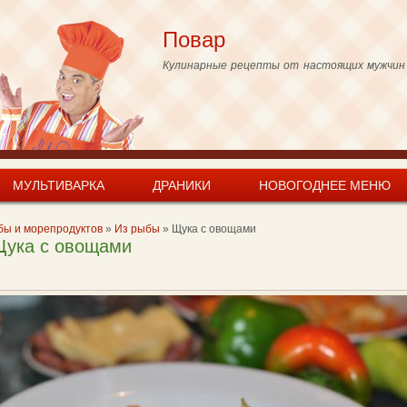
Skip to
main
Повар
content
Кулинарные рецепты от настоящих мужчин
МУЛЬТИВАРКА
ДРАНИКИ
НОВОГОДНЕЕ МЕНЮ
бы и морепродуктов
»
Из рыбы
»
Щука с овощами
Щука с овощами