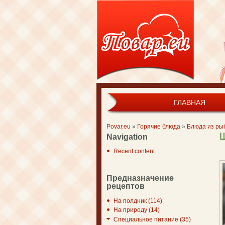
ГЛАВНАЯ
Main menu
Povar.eu
»
Горячие блюда
»
Блюда из ры
You are here
Navigation
Recent content
Предназначение
рецептов
На полдник (114)
На природу (14)
Специальное питание (35)