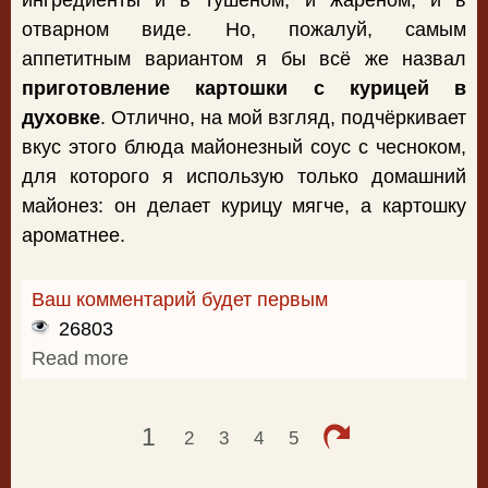
ингредиенты и в тушёном, и жареном, и в
отварном виде. Но, пожалуй, самым
аппетитным вариантом я бы всё же назвал
приготовление картошки с курицей в
духовке
. Отлично, на мой взгляд, подчёркивает
вкус этого блюда майонезный соус с чесноком,
для которого я использую только домашний
майонез: он делает курицу мягче, а картошку
ароматнее.
Ваш комментарий будет первым
26803
Read more
about Приготовление картошки с
курицей в духовке
1
2
3
4
5
Страницы