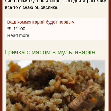
яйцо в смятку, сок и кофе. Сегодня я расскажу
всё то я знаю об овсянке.
Ваш комментарий будет первым
11100
Read more
about Овсянка на воде с изюмом,
мёдом и яблоками - рецепт
приготовления
Гречка с мясом в мультиварке