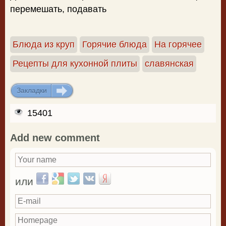
перемешать, подавать
Блюда из круп
Горячие блюда
На горячее
Рецепты для кухонной плиты
славянская
Закладки
ДОБАВИТЬ
15401
Add new comment
Your name
*
Login with Facebook
Login with Google
Login with Twitter
Login with VKontakte
Login with Yandex
или
E-mail
Homepage