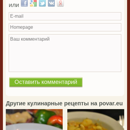
Login with Facebook
Login with Google
Login with Twitter
Login with VKontakte
Login with Yandex
или
E-mail
Homepage
Ваш комментарий
*
Другие кулинарные рецепты на povar.eu