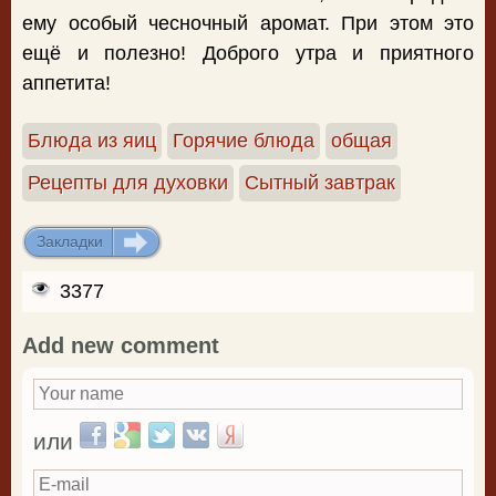
ему особый чесночный аромат. При этом это
ещё и полезно! Доброго утра и приятного
аппетита!
Блюда из яиц
Горячие блюда
общая
Рецепты для духовки
Сытный завтрак
Закладки
ДОБАВИТЬ
3377
Add new comment
Your name
*
Login with Facebook
Login with Google
Login with Twitter
Login with VKontakte
Login with Yandex
или
E-mail