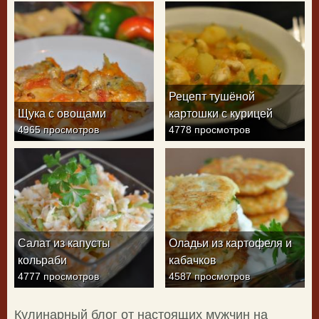
Рецепт тушёной
Щука с овощами
картошки с курицей
4965 просмотров
4778 просмотров
Салат из капусты
Оладьи из картофеля и
кольраби
кабачков
4777 просмотров
4587 просмотров
Кулинарный блог от настоящих мужчин на