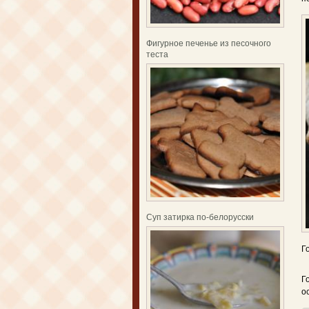
Фигурное печенье из песочного
теста
Суп затирка по-белорусски
Г
Г
о