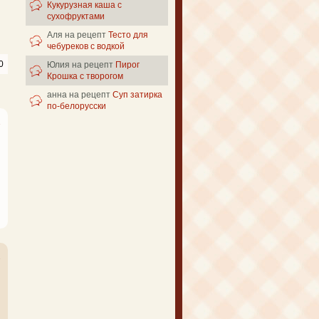
Кукурузная каша с
сухофруктами
Аля
на рецепт
Тесто для
чебуреков с водкой
0
Юлия
на рецепт
Пирог
Крошка с творогом
анна
на рецепт
Суп затирка
по-белорусски
1
2