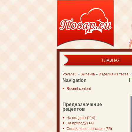
ГЛАВНАЯ
Main menu
Povar.eu
»
Выпечка
»
Изделия из теста
»
П
You are here
Navigation
Recent content
Предназначение
рецептов
На полдник (114)
На природу (14)
Специальное питание (35)