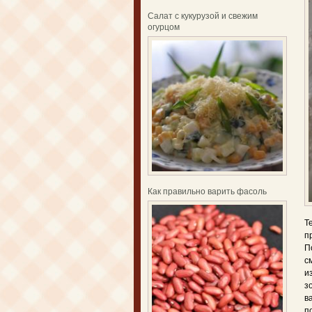
Салат с кукурузой и свежим
огурцом
Как правильно варить фасоль
Т
п
П
с
и
з
в
п