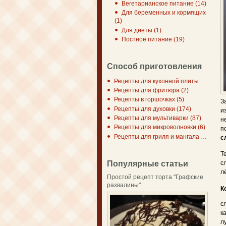
Вегетарианское питание (14)
Для беременных и кормящих
(1)
Для диеты (1)
Постное питание (19)
Способ приготовления
Рецепты для кухонной плиты (297)
Рецепты для фритюра (2)
Рецепты в горшочках (5)
З
Рецепты для духовки (174)
и
Рецепты для мультиварки (87)
н
Рецепты для микроволновки (6)
п
Рецепты для гриля и мангала (7)
с
Т
Популярные статьи
с
л
Простой рецепт торта "Графские
развалины"
К
с
к
л