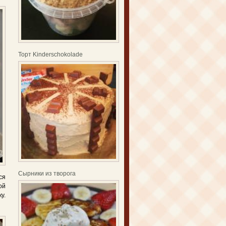
Торт Kinderschokolade
Сырники из творога
ся
ой
у.