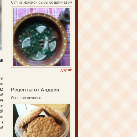
Суп из красной рыбы со шпинатом
ак
другие
ты
но
ед
Рецепты от Андрея
ой
Овсяное печенье
ук
ле
ой
но
 к
ый