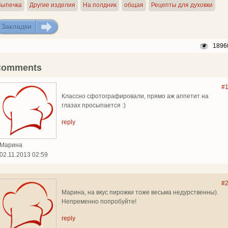
Выпечка
Другие изделия
На полдник
общая
Рецепты для духовки
Закладки
ДОБАВИТЬ
1896
Comments
#
Классно сфотографировали, прямо аж аппетит на
глазах просыпается :)
reply
Марина
02.11.2013 02:59
#
Марина, на вкус пирожки тоже весьма недурственны).
Непременно попробуйте!
reply