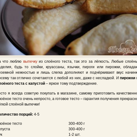
а что люблю
выпечку
из слоёного теста, так это за лёгкость. Любые слоён
зделия, будь то слойки, круассаны, язычки, пироги или пирожки, облада
еземной нежностью и лишь слегка дополняют и подчёркивают вкус начинк
осему так отлично сочетаются с любой из них, даже с несладкой. И
пирожки 
лоёного теста с капустой
– яркое тому подтверждение.
есто я всегда советую покупать в магазине, самому приготовить качественн
лоёное тесто очень непросто, а готовое тесто – гарантия получения прекрасн
ёгкой слоёной выпечки!
оличество порций:
4-5
лоёное тесто
300-400 г
апуста
300-400 г
ук
1-2 шт.