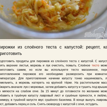
ирожки из слоёного теста с капустой: рецепт, к
риготовить
одготовить продукты для пирожков из слоёного теста с капустой. С капус
нять верхние листья, морковь и лук очистить, помыть. Слоёное
тесто
мож
риготовить самим, но если вы используете тесто магазинное, пер
риготовлением пирожков его необходимо разморозить при комнатн
емпературе. Для приготовления начинки капусту тонко нашинковать, л
змельчить, а морковь натереть на крупной тёрке. На растительном мас
бжарить вначале лук с морковью, затем добавить капусту и тушить под крышк
о мягкости на слабом огне. За 15 минут до готовности по желанию мож
обавить в тушёную капусту лавровый лист и сушёные пряности, я люблю,
римеру, в тушёной капусте вкус сушёного базилика. В конце вынуть лавров
ист, добавить перец и соль. Снять сковороду с капустой с огня, остудить.