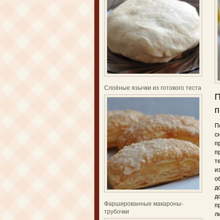
Слоёные язычки из готового теста
П
п
П
с
п
п
т
и
о
д
д
Фаршированные макароны-
п
трубочки
л