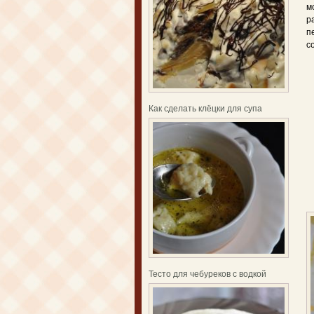
м
р
п
с
Как сделать клёцки для супа
Тесто для чебуреков с водкой