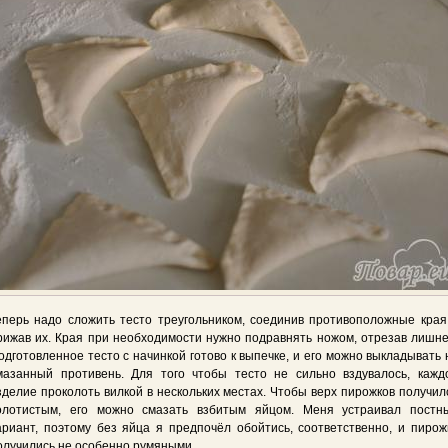
еперь надо сложить тесто треугольником, соединив противоположные края
рижав их. Края при необходимости нужно подравнять ножом, отрезав лишне
одготовленное тесто с начинкой готово к выпечке, и его можно выкладывать 
мазанный противень. Для того чтобы тесто не сильно вздувалось, кажд
зделие проколоть вилкой в нескольких местах. Чтобы верх пирожков получил
олотистым, его можно смазать взбитым яйцом. Меня устраивал постн
ариант, поэтому без яйца я предпочёл обойтись, соответственно, и пирож
олучились не особенно румяными.