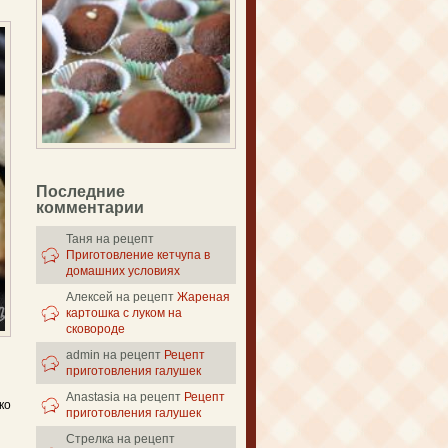
Последние
комментарии
Таня
на рецепт
Приготовление кетчупа в
домашних условиях
Алексей
на рецепт
Жареная
картошка с луком на
сковороде
admin
на рецепт
Рецепт
приготовления галушек
Anastasia
на рецепт
Рецепт
ко
приготовления галушек
Стрелка
на рецепт