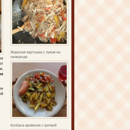
Жареная картошка с луком на
сковороде
ые
ют
и,
из
ое
ой
Колбаса кровяная с гречкой