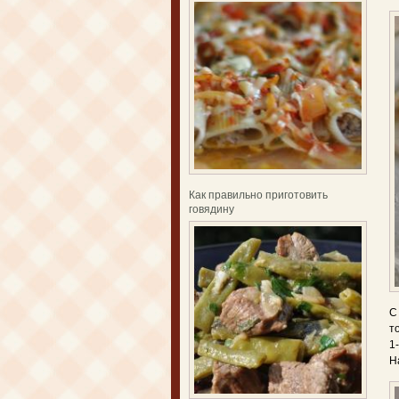
Как правильно приготовить
говядину
С
т
1
Н