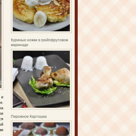
Куриные ножки в грейпфрутовом
маринаде
 и
е.
на
ое
Пирожное Картошка
ся
ый
ки