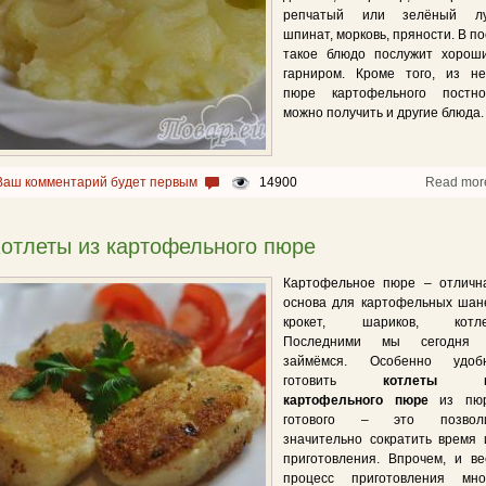
репчатый или зелёный лу
шпинат, морковь, пряности. В по
такое блюдо послужит хорош
гарниром. Кроме того, из не
пюре картофельного постно
можно получить и другие блюда.
Ваш комментарий будет первым
14900
Read mor
отлеты из картофельного пюре
Картофельное пюре – отличн
основа для картофельных шане
крокет, шариков, котле
Последними мы сегодня
займёмся. Особенно удоб
готовить
котлеты 
картофельного пюре
из пю
готового – это позвол
значительно сократить время 
приготовления. Впрочем, и ве
процесс приготовления мно