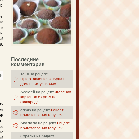
р,
в,
в,
шо
 и
и,
ой
а.
Последние
комментарии
Таня
на рецепт
e
about Картофельные шарики из пюре
Приготовление кетчупа в
домашних условиях
Алексей
на рецепт
Жареная
картошка с луком на
сковороде
ть
ия
admin
на рецепт
Рецепт
приготовления галушек
ом
т,
Anastasia
на рецепт
Рецепт
ре
приготовления галушек
ые
Стрелка
на рецепт
ый