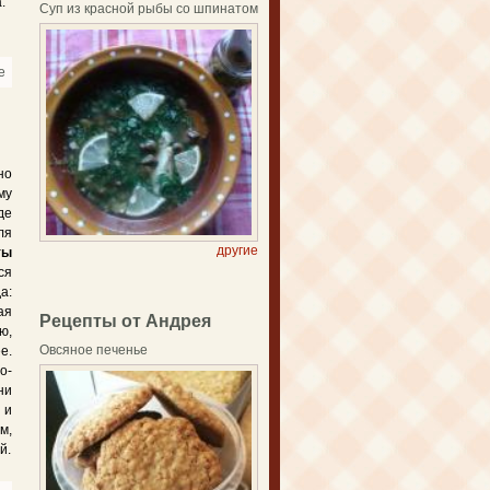
.
Суп из красной рыбы со шпинатом
e
about Картофельные драники по-белорусски
но
му
де
ля
другие
ты
ся
а:
ая
Рецепты от Андрея
ю,
Овсяное печенье
е.
о-
ни
 и
м,
й.