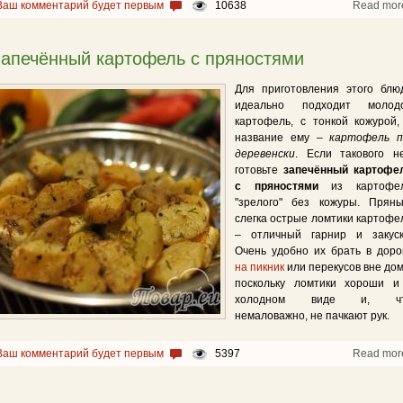
Ваш комментарий будет первым
10638
Read mor
апечённый картофель с пряностями
Для приготовления этого блю
идеально подходит молод
картофель, с тонкой кожурой,
название ему –
картофель п
деревенски
. Если такового не
готовьте
запечённый картофе
с пряностями
из картофе
"зрелого" без кожуры. Пряны
слегка острые ломтики картофе
– отличный гарнир и закуск
Очень удобно их брать в дорог
на пикник
или перекусов вне дом
поскольку ломтики хороши и
холодном виде и, ч
немаловажно, не пачкают рук.
Ваш комментарий будет первым
5397
Read mor