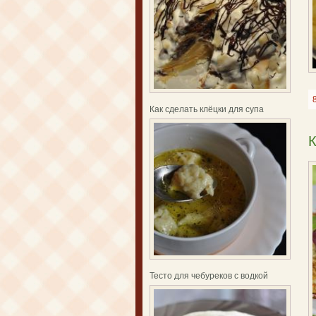
Как сделать клёцки для супа
К
Тесто для чебуреков с водкой