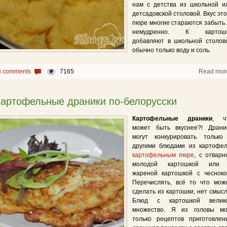
нам с детства из школьной и
детсадовской столовой. Вкус это
пюре многие стараются забыть.
немудренно. К картош
добавляют в школьной столов
обычно только воду и соль.
8 comments
7165
Read mor
артофельные драники по-белорусски
Картофельные драники
, ч
может быть вкуснее?! Драни
могут конкурировать только
другими блюдами из картофел
картофельным пюре
, с отварн
молодой картошкой или
жареной картошкой с чесноко
Перечислять, всё то что мож
сделать из картошки, нет смысл
Блюд с картошкой велик
множество. Я из головы мо
только рецептов приготовлен