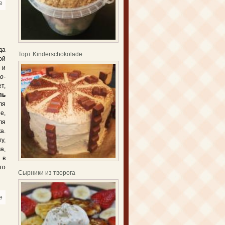
e
about Пирог из капусты с картошкой
да
Торт Kinderschokolade
ой
 и
о-
т,
ль
ля
е,
ля
а.
у,
а,
 в
то
Сырники из творога
e
about Запечённый картофель с пряностями