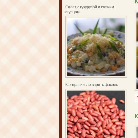
К
Салат с кукурузой и свежим
огурцом
Как правильно варить фасоль
К