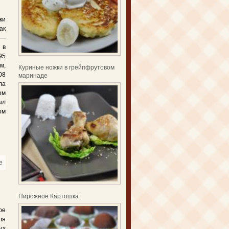
ки
ак
 —
 в
95
м,
Куриные ножки в грейпфрутовом
08
маринаде
а
ом
ыл
ом
e
about Как правильно варить картошку
Пирожное Картошка
ре
ля
ых