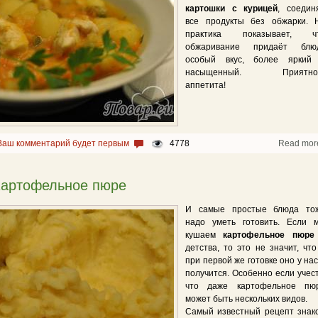
картошки с курицей
, соедин
все продукты без обжарки. 
практика показывает, ч
обжаривание придаёт блю
особый вкус, более яркий
насыщенный. Приятно
аппетита!
Ваш комментарий будет первым
4778
Read mor
Картофельное пюре
И самые простые блюда то
надо уметь готовить. Если 
кушаем
картофельное пюре
детства, то это не значит, что
при первой же готовке оно у нас
получится. Особенно если учест
что даже картофельное пю
может быть нескольких видов.
Самый известный рецепт знак