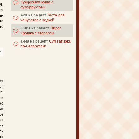
Кукурузная каша с
к,
сухофруктами
ст
Аля
на рецепт
Тесто для
им
чебуреков с водкой
го
го
Юлия
на рецепт
Пирог
Крошка с творогом
анна
на рецепт
Суп затирка
по-белорусски
e
about Пюре картофельное постное
ая
г,
т.
 и
но
из
ре
ит
их
сь
го