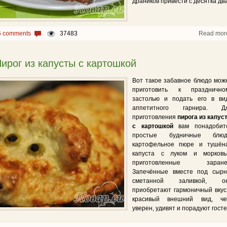
драников привести с десятка два
6 comments
37483
Read mor
ирог из капусты с картошкой
Вот такое забавное блюдо мож
приготовить к празднично
застолью и подать его в ви
аппетитного гарнира. Д
приготовления
пирога из капус
с картошкой
вам понадобит
простые будничные блюд
картофельное пюре и тушён
капуста с луком и морковь
приготовленные заране
Запечённые вместе под сырн
сметанной заливкой, о
приобретают гармоничный вкус
красивый внешний вид, че
уверен, удивят и порадуют госте