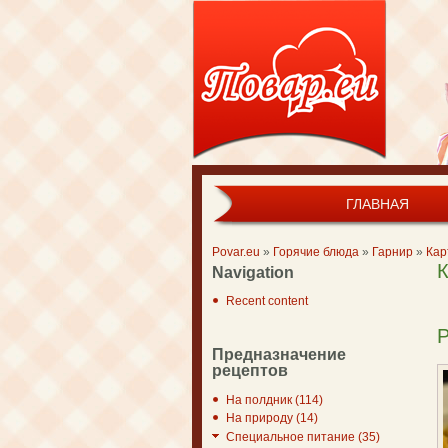
ГЛАВНАЯ
Main menu
Povar.eu
»
Горячие блюда
»
Гарнир
»
Кар
К
You are here
Navigation
Recent content
Р
Предназначение
рецептов
На полдник (114)
На природу (14)
Специальное питание (35)