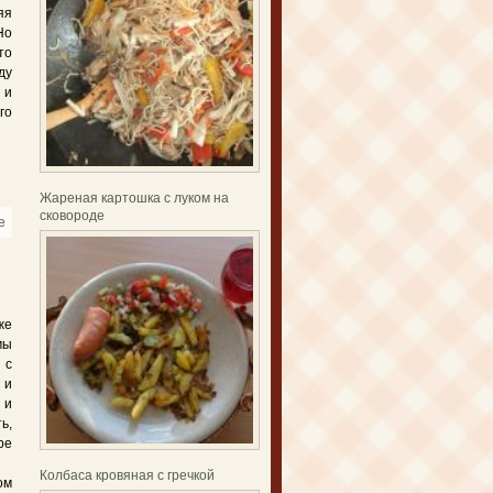
яя
Но
то
ду
 и
го
Жареная картошка с луком на
сковороде
e
about Рецепт тушёной картошки с курицей
же
мы
с
 и
 и
ь,
ре
Колбаса кровяная с гречкой
ом