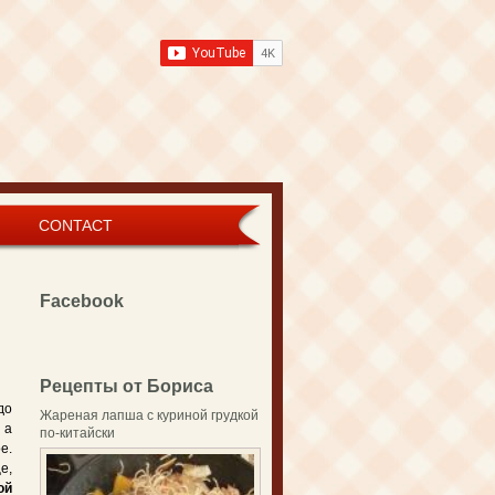
CONTACT
Facebook
Рецепты от Бориса
о
Жареная лапша с куриной грудкой
 а
по-китайски
е.
е,
ой