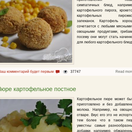
симпатичных блюд, наприме
картофельного пирога, крокето
картофельных пирожко
запеканок. Картофель хоро
сочетается с любыми мясными
овощными продуктами, грибам
посему они могут стать начинк
для любого картофельного блюд
Ваш комментарий будет первым
37747
Read mor
юре картофельное постное
Картофельное пюре может бы
приготовлено и без добавлен
молока. Например, на овощн
отваре. Вкус его это не испорти
тем более что в таком пю
уместны самые разнообразн
добавки, например, обжаренн