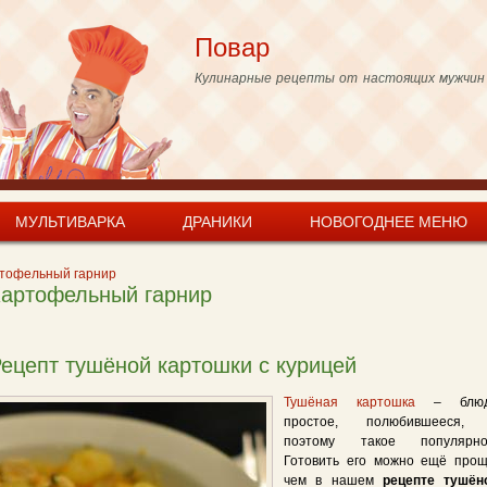
Skip to
main
Повар
content
Кулинарные рецепты от настоящих мужчин
МУЛЬТИВАРКА
ДРАНИКИ
НОВОГОДНЕЕ МЕНЮ
тофельный гарнир
артофельный гарнир
ецепт тушёной картошки с курицей
Тушёная картошка
– блюд
простое, полюбившееся,
поэтому такое популярно
Готовить его можно ещё прощ
чем в нашем
рецепте тушён