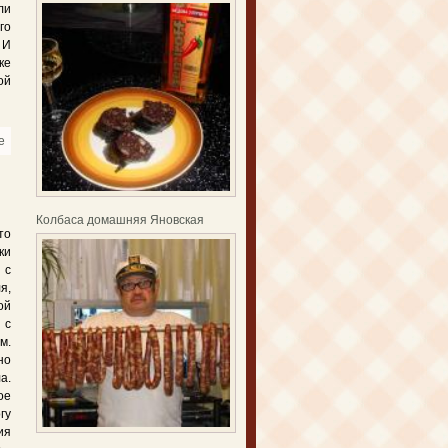
ли
го
 И
ке
ой
e
about Картофельное пюре
Колбаса домашняя Яновская
то
ки
 с
я,
ой
 с
м.
но
а.
ое
гу
ия