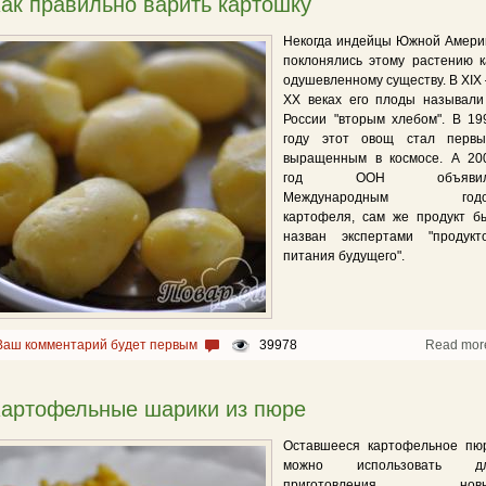
ак правильно варить картошку
Некогда индейцы Южной Амери
поклонялись этому растению к
одушевленному существу. В XIX
XX веках его плоды называли
России "вторым хлебом". В 19
году этот овощ стал первы
выращенным в космосе. А 20
год ООН объявил
Международным год
картофеля, сам же продукт б
назван экспертами "продукт
питания будущего".
Ваш комментарий будет первым
39978
Read mor
артофельные шарики из пюре
Оставшееся картофельное пю
можно использовать д
приготовления нов